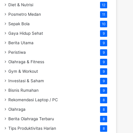
Diet & Nutrisi
12
Posmetro Medan
11
Sepak Bola
10
Gaya Hidup Sehat
9
Berita Utama
9
Peristiwa
9
Olahraga & Fitness
9
Gym & Workout
9
Investasi & Saham
9
Bisnis Rumahan
9
Rekomendasi Laptop / PC
8
Olahraga
8
Berita Olahraga Terbaru
8
Tips Produktivitas Harian
8