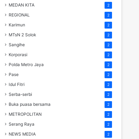
MEDAN KITA
2
REGIONAL
2
Karimun
2
MTsN 2 Solok
2
Sangihe
2
Korporasi
2
Polda Metro Jaya
2
Pase
2
Idul Fitri
2
Serba-serbi
2
Buka puasa bersama
2
METROPOLITAN
2
Serang Raya
2
NEWS MEDIA
2