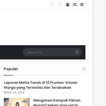
Log In
Random Article
Sidebar
ik
Search
for
Populer
Laporan Mafia Tanah di 12 Provinsi: Situasi
Warga yang Tertindas dan Terabaikan
April 25, 2026
Mengatasi Dampak Pikiran
Negatif Sehari-hari untuk