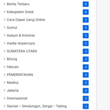
Berita Terbaru
6
Kabupaten Solok
6
Cara Dapat Uang Online
5
Sumut
5
Hukum & Kriminal
5
media terpercaya
5
SUMATERA UTARA
4
Bitung
4
hiburan
4
PEMERINTAHAN
4
Madina
4
Jakarta
4
Internasional
3
Siantar – Simalungun, Sergai – Tebing
3