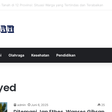
pak Pikiran Negatif Sehari-hari untuk Kesehatan Mental yang Lebih Ba
i
Olahraga
Kesehatan
Pendidikan
yed
admin
Juni 6, 2025
25
Ditemani Jan Ethes, Wapres Gibran