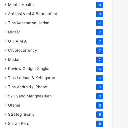
Mental Health
8
Aplikasi Viral & Bermanfaat
8
Tips Kesehatan Harian
7
UMKM
7
U T A M A
7
Cryptocurrency
7
Medan
7
Review Gadget Singkat
6
Tips Latihan & Kebugaran
6
Tips Android / iPhone
6
Skill yang Menghasilkan
6
Utama
6
Strategi Bisnis
6
Siaran Pers
6