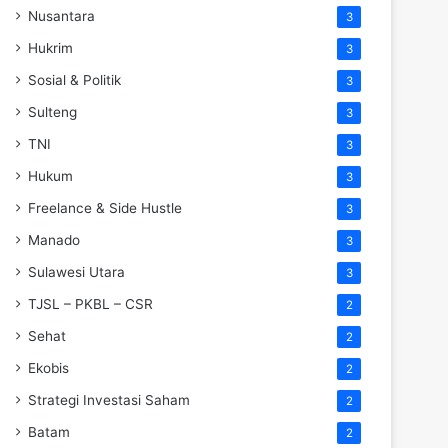
Nusantara
3
Hukrim
3
Sosial & Politik
3
Sulteng
3
TNI
3
Hukum
3
Freelance & Side Hustle
3
Manado
3
Sulawesi Utara
3
TJSL – PKBL – CSR
2
Sehat
2
Ekobis
2
Strategi Investasi Saham
2
Batam
2